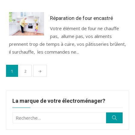
Réparation de four encastré
Votre élément de four ne chauffe
pas, allume pas, vos aliments
prennent trop de temps à cuire, vos pâtisseries brûlent,
il surchauffe, les commandes ne...
Pagination
1
2
→
des
publications
La marque de votre électroménager?
Recherche
Recherc
pour :