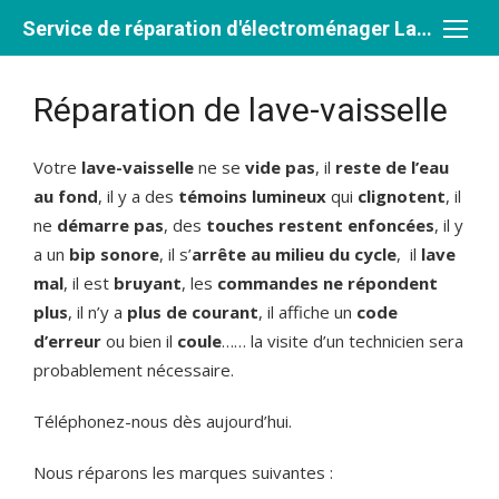
Aller
Service de réparation d'électroménager Laval et Rive-Nord
au
contenu
Réparation de lave-vaisselle
Votre
lave-vaisselle
ne se
vide pas
, il
reste de l’eau
au fond
, il y a des
témoins lumineux
qui
clignotent
, il
ne
démarre pas
, des
touches restent enfoncées
, il y
a un
bip sonore
, il s’
arrête au milieu du cycle
, il
lave
mal
, il est
bruyant
, les
commandes ne répondent
plus
, il n’y a
plus de courant
, il affiche un
code
d’erreur
ou bien il
coule
…… la visite d’un technicien sera
probablement nécessaire.
Téléphonez-nous dès aujourd’hui.
Nous réparons les marques suivantes :