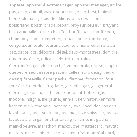
appareil
,
appareil électroménager
,
appareil ménager
,
arrête
pas
,
asko
,
auteuil
,
aviva
,
beaumark
,
beko
,
best
,
blainville
,
bleue
,
blomberg
,
bois-des-filions
,
bois-des-fillions
,
boisbriand
,
bosch
,
brada
,
broan
,
broyeur
,
brûleur
,
bruyant
,
btu
,
cartierville
,
cellier
,
chauffe
,
chauffe pas
,
chauffe peu
,
chomedey
,
code
,
compétant
,
conaissance
,
confiance
,
congélateur
,
coule
,
courant
,
cteq
,
cuisinière
,
cuisiniere au
gaz
,
dacor
,
dcs
,
déborde
,
dégel
,
deux-montagnes
,
domicile
,
duvernay
,
école
,
efficace
,
electro
,
electrolux
,
électroménager
,
electrotech
,
élément brulé
,
ellipse
,
emploi-
québec
,
erreur
,
essore pas
,
étincelles
,
euro design
,
euro
desing
,
fabreville
,
fisher paykel
,
flamme
,
formation
,
four
,
four à micro-ondes
,
frigidaire
,
garantie
,
gaz
,
ge
,
general
electric
,
gibson
,
haier
,
hisence
,
hotpoint
,
hotte
,
inglis
,
inodore
,
insignia
,
ise
,
jaune
,
jenn-air
,
kelvinator
,
kenmore
,
kitchen-aid
,
kitchenaid
,
lachenaie
,
laval
,
laval-des-rapides
,
laval-ouest
,
laval-sur-le-lac
,
lave mal
,
lave-vaisselle
,
laveuse
,
laveuse à chargement frontale
,
lg
,
lorraine
,
magic chef
,
main-d’oeuvre
,
marathon
,
mascouche
,
mastercard
,
maytag
,
mcclary
,
midea
,
mirabel
,
moffat
,
montréal
,
montréal-nord
,