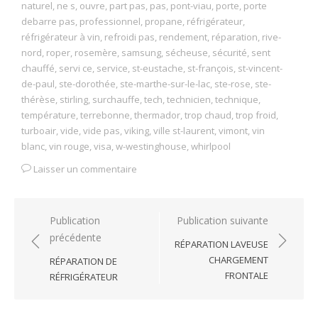
naturel
,
ne s
,
ouvre
,
part pas
,
pas
,
pont-viau
,
porte
,
porte
debarre pas
,
professionnel
,
propane
,
réfrigérateur
,
réfrigérateur à vin
,
refroidi pas
,
rendement
,
réparation
,
rive-
nord
,
roper
,
rosemère
,
samsung
,
sécheuse
,
sécurité
,
sent
chauffé
,
servi ce
,
service
,
st-eustache
,
st-françois
,
st-vincent-
de-paul
,
ste-dorothée
,
ste-marthe-sur-le-lac
,
ste-rose
,
ste-
thérèse
,
stirling
,
surchauffe
,
tech
,
technicien
,
technique
,
température
,
terrebonne
,
thermador
,
trop chaud
,
trop froid
,
turboair
,
vide
,
vide pas
,
viking
,
ville st-laurent
,
vimont
,
vin
blanc
,
vin rouge
,
visa
,
w-westinghouse
,
whirlpool
Laisser un commentaire
Navigation
Publication
Publication suivante
précédente
de
RÉPARATION LAVEUSE
l’article
CHARGEMENT
RÉPARATION DE
FRONTALE
RÉFRIGÉRATEUR