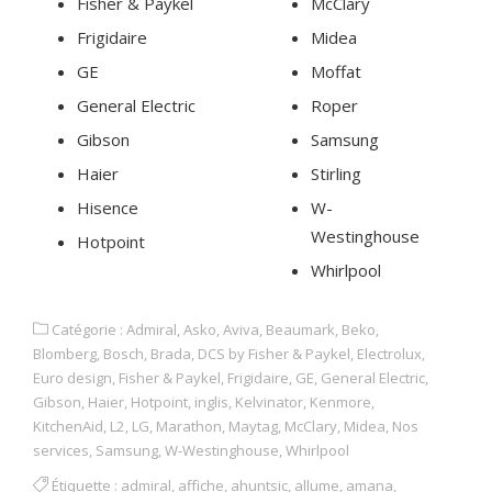
Fisher & Paykel
McClary
Frigidaire
Midea
GE
Moffat
General Electric
Roper
Gibson
Samsung
Haier
Stirling
Hisence
W-
Westinghouse
Hotpoint
Whirlpool
Catégorie :
Admiral
,
Asko
,
Aviva
,
Beaumark
,
Beko
,
Blomberg
,
Bosch
,
Brada
,
DCS by Fisher & Paykel
,
Electrolux
,
Euro design
,
Fisher & Paykel
,
Frigidaire
,
GE
,
General Electric
,
Gibson
,
Haier
,
Hotpoint
,
inglis
,
Kelvinator
,
Kenmore
,
KitchenAid
,
L2
,
LG
,
Marathon
,
Maytag
,
McClary
,
Midea
,
Nos
services
,
Samsung
,
W-Westinghouse
,
Whirlpool
Étiquette :
admiral
,
affiche
,
ahuntsic
,
allume
,
amana
,