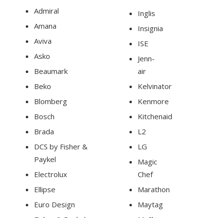
Admiral
Inglis
Amana
Insignia
Aviva
ISE
Asko
Jenn-
Beaumark
air
Beko
Kelvinator
Blomberg
Kenmore
Bosch
Kitchenaid
Brada
L2
DCS by Fisher &
LG
Paykel
Magic
Electrolux
Chef
Ellipse
Marathon
Euro Design
Maytag